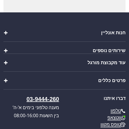
חנות אונליין
ציוד לברמן
שירותים נוספים
מבחר כוסות
אירוח והגשה
עוד מקבוצת מורגל
יצירת מארז
ציוד נירוסטה לבר
ייבוא אישי
מוצרים נוספים
צ’יינה סטיל
בקשת הצעת מחיר
מבצעים מיוחדים
פרטים כללים
וואנגו קרוואנים
קטלוג מוצרים
פול סרוויס
כניסה לאזור אישי
אודותינו
דברו איתנו
03-9444-260
תקנון האתר
מדיניות הפרטיות
מענה טלפוני בימים א’-ה’
טלפון
מדיניות משלוחים
בין השעות 08:00-16:00
ווטצאפ
ביטול עסקה
טופס מקוון
מאמרים