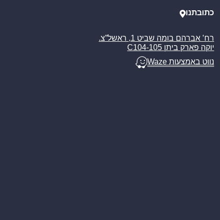
כתובתנו
רח’ אברהם בומה שביט 1, ראשל”צ.
יוקה פארק ביתן C104-105
נווט באמצעות Waze