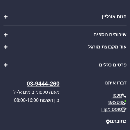
חנות אונליין
ציוד לברמן
שירותים נוספים
מבחר כוסות
אירוח והגשה
עוד מקבוצת מורגל
יצירת מארז
ציוד נירוסטה לבר
ייבוא אישי
מוצרים נוספים
צ’יינה סטיל
בקשת הצעת מחיר
מבצעים מיוחדים
פרטים כללים
וואנגו קרוואנים
קטלוג מוצרים
פול סרוויס
כניסה לאזור אישי
אודותינו
דברו איתנו
03-9444-260
תקנון האתר
מדיניות הפרטיות
מענה טלפוני בימים א’-ה’
טלפון
מדיניות משלוחים
בין השעות 08:00-16:00
ווטצאפ
ביטול עסקה
טופס מקוון
מאמרים
כתובתנו