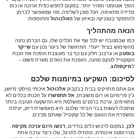
הופך אוטומטי ומהיר יותר. במקום לחפש כפית ארוכה או כוס
מדידה מתאימה, הכל מוכן לשליפה, מה שמאפשר לברמן
להתמקד בטכניקה ובאיזון של
האלכוהול
והתוספות.
הנאה מהתהליך
כמו שבמטבח יש לכל שף את הכלים שלו, גם הברמן נהנה
מהשימוש בציוד ייעודי. התחושה של ניעור נכון עם
שייקר
בוסטון
או ערבוב חלק עם כף בר מעוצבת הופכת את הכנת
הקוקטייל לטקס מהנה, והופכת את האדם מארח פשוט –
ל
מיקסולוג
.
לסיכום: השקיעו במיומנות שלכם
אם אתם מחזיקים בבית בבקבוק
אלכוהול
איכותי (וויסקי מיושן,
ג’ין פרימיום או רום משובח),
אל תתפשרו
על הכנתו בכלים לא
מתאימים. ערכת ברמנים מושלמת היא ההשקעה הטובה ביותר
שתוכלו לעשות בבר הביתי שלכם. היא מאפשרת דיוק, יעילות
ומשפרת את הטעם של כל קוקטייל שאתם מכינים.
לכן
, במקום לרכוש כלים בודדים,
רכשו היום ערכה מקיפה
מנירוסטה איכותית. התחילו לתרגל, וגלו כיצד ערכה אחת