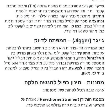
שייקר מקצועי המורכב מכוס מתכת גדולה (Tin) ומכוס מתכת
קטנה יותר. זהו השדרוג המשמעותי ביותר שניתן לעשות.
היתרון:
מתכת מעבירה קור בצורה יעילה יותר מזכוכית,
וכתוצאה מכך
הקוקטייל מתקרר מהר יותר, דבר שמפחית את
הדילול במים.
כמו כן
, הוא חיוני ליצירת קצף יציב לקוקטיילים
כמו מרגריטה או דאיקירי.
ג’יגר (Jigger) – המפתח לדיוק
כוס המדידה הדו-צדדית היא המרכיב החשוב ביותר להבטחת
עקביות.
התפקיד:
כל קוקטייל מושלם תלוי באיזון מדויק בין
האלכוהול
החזק, החמוץ והמתוק. ערכה איכותית תכלול ג’יגר
המספק מדידה מדויקת (בדרך כלל 30 מ”ל מצד אחד ו-60 מ”ל
מהצד השני).
למעשה
, זהו ההבדל בין קוקטייל מקצועי למשקה
ביתי לא מאוזן.
מסננות – סינון כפול להגשה חלקה
ערכה טובה תכיל לפחות שתי מסננות:
מסננת הות’ורן (Hawthorne Strainer):
מונחת על
השייקר ועוצרת קוביות קרח גדולות או חתיכות פרי.