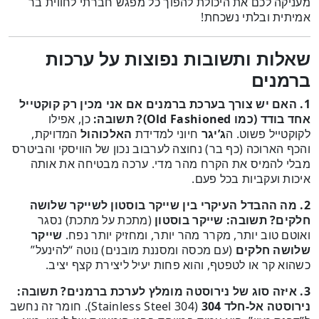
מעניקה לכם את היכולת להפוך כל מפגש חברתי לחווית בר
אמיתית ובלתי נשכחת!
שאלות ותשובות נפוצות על ערכות
ברמנים
1. האם יש צורך בערכת ברמנים אם אני מכין רק קוקטייל
אחד בודד (כמו Old Fashioned)?
תשובה:
כן, אפילו
לקוקטייל פשוט. ה
ג’יגר
חיוני למדידת
האלכוהול
המדויקת,
והכף הארוכה (כף בר) נחוצה לערבוב נכון של הוויסקי והביטרס
מבלי להמיס את הקרח מהר מדי. ערכה מבטיחה את אותה
איכות ועקביות בכל פעם.
2. מה ההבדל העיקרי בין שייקר בוסטון לשייקר שלושה
חלקים?
תשובה:
שייקר בוסטון
(מתכת על מתכת) נסגר
ואוטם טוב יותר, מקרר מהר יותר, ומחזיק יותר נפח.
שייקר
שלושה חלקים
(עם מכסה ומסננת מובנים) נוטה “להינעל”
כשהוא קר או לטפטף, והוא פחות יעיל ליצירת קצף יציב.
3. איזה סוג של נירוסטה מומלץ לערכת ברמנים?
תשובה:
נירוסטה אל-חלד 304
(Stainless Steel 304). חומר זה נחשב