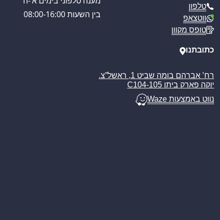
מענה טלפוני בימים א’-ה’
טלפון
מדיניות משלוחים
בין השעות 08:00-16:00
ווטצאפ
ביטול עסקה
טופס מקוון
מאמרים
כתובתנו
רח’ אברהם בומה שביט 1, ראשל”צ.
יוקה פארק ביתן C104-105
נווט באמצעות Waze