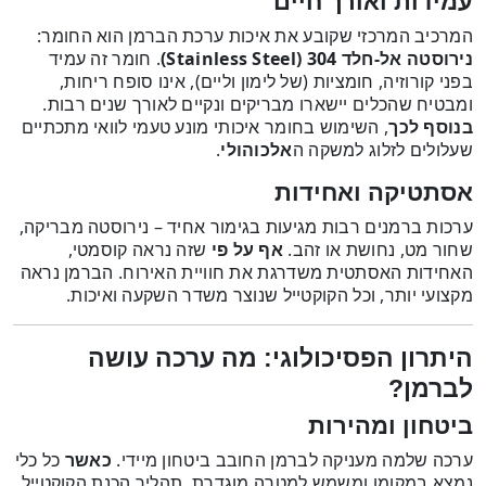
עמידות ואורך חיים
המרכיב המרכזי שקובע את איכות ערכת הברמן הוא החומר:
נירוסטה אל-חלד 304 (Stainless Steel)
. חומר זה עמיד
בפני קורוזיה, חומציות (של לימון וליים), אינו סופח ריחות,
ומבטיח שהכלים יישארו מבריקים ונקיים לאורך שנים רבות.
בנוסף לכך
, השימוש בחומר איכותי מונע טעמי לוואי מתכתיים
שעלולים לזלוג למשקה ה
אלכוהולי
.
אסתטיקה ואחידות
ערכות ברמנים רבות מגיעות בגימור אחיד – נירוסטה מבריקה,
שחור מט, נחושת או זהב.
אף על פי
שזה נראה קוסמטי,
האחידות האסתטית משדרגת את חוויית האירוח. הברמן נראה
מקצועי יותר, וכל הקוקטייל שנוצר משדר השקעה ואיכות.
היתרון הפסיכולוגי: מה ערכה עושה
לברמן?
ביטחון ומהירות
ערכה שלמה מעניקה לברמן החובב ביטחון מיידי.
כאשר
כל כלי
נמצא במקומו ומשמש למטרה מוגדרת, תהליך הכנת הקוקטייל