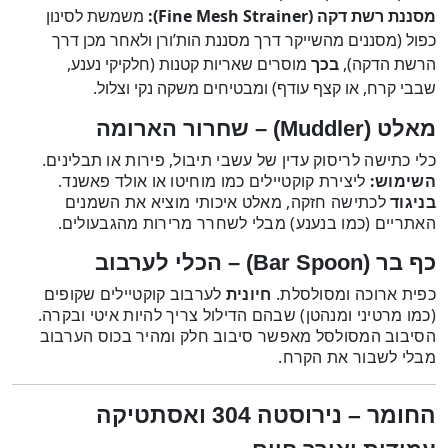
מסננת רשת דקה (Fine Mesh Strainer):
משמשת לסינון
כפול (מסננים מהשייקר דרך מסננת הות’ורן ולאחר מכן דרך
הרשת הדקה),
בכך
מוסרים שאריות קטנות (חלקיקי נענע,
שבבי קרח, או קצף עודף) ומבטיחים משקה נקי וצלול.
מאלט (Muddler) – שחרור הארומה
כלי כתישה לריסוק עדין של עשבי תיבול, פירות או תבלינים.
השימוש:
ליצירת קוקטיילים כמו מוחיטו או אולד פאשנד.
בניגוד
לכתישה חזקה, מאלט איכותי מוציא את השמנים
האתריים (כמו בנענע) מבלי לשחרר מרירות מהגבעולים.
כף בר (Bar Spoon) – הכלי לערבוב
כפית ארוכה ומסולסלת.
חיונית
לערבוב קוקטיילים שקופים
(כמו מרטיני ומנהטן) שבהם הדילול צריך להיות איטי ובקרה.
הסיבוב המסולסל מאפשר סיבוב חלק ומהיר בכוס הערבוב
מבלי לשבור את הקרח.
החומר – נירוסטה 304 ואסתטיקה