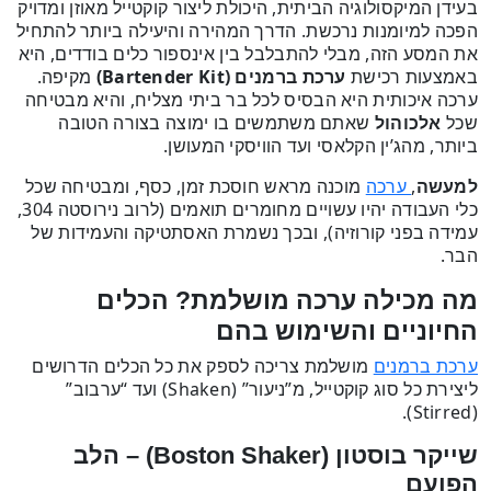
בעידן המיקסולוגיה הביתית, היכולת ליצור קוקטייל מאוזן ומדויק
הפכה למיומנות נרכשת. הדרך המהירה והיעילה ביותר להתחיל
את המסע הזה, מבלי להתבלבל בין אינספור כלים בודדים, היא
באמצעות רכישת
ערכת ברמנים (Bartender Kit)
מקיפה.
ערכה איכותית היא הבסיס לכל בר ביתי מצליח, והיא מבטיחה
שכל
אלכוהול
שאתם משתמשים בו ימוצה בצורה הטובה
ביותר, מהג’ין הקלאסי ועד הוויסקי המעושן.
למעשה
,
מוכנה מראש חוסכת זמן, כסף, ומבטיחה שכל
ערכה
כלי העבודה יהיו עשויים מחומרים תואמים (לרוב נירוסטה 304,
עמידה בפני קורוזיה), ובכך נשמרת האסתטיקה והעמידות של
הבר.
מה מכילה ערכה מושלמת? הכלים
החיוניים והשימוש בהם
מושלמת צריכה לספק את כל הכלים הדרושים
ערכת ברמנים
ליצירת כל סוג קוקטייל, מ”ניעור” (Shaken) ועד “ערבוב”
(Stirred).
שייקר בוסטון (Boston Shaker) – הלב
הפועם