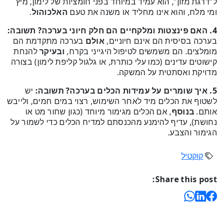
ל”דרגת מזון”, הוא עמיד במיוחד בפני חומציות של לימון, מיץ
ומי מלח, והוא אינו מחליד או משנה את טעם
האלכוהול
.
4. האם פינצטות ומלקחיים הם חלק חיוני בערכה?
תשובה:
בערכה בסיסית הם אינם חיוניים,
אולם
בערכה מתקדמת הם
מומלצים. הם משמשים לטיפול היגייני בקרח,
ובעיקר
להנחת
קישוטים עדינים (כמו עלי כותרת, או גלגול קליפת לימון) בצורה
מדויקת ואסתטית על המשקה.
5. איך שומרים על עמידות הכלים בערכה?
תשובה:
יש
לשטוף את הכלים מיד לאחר השימוש, רצוי במים חמים, ולייבש
אותם.
בנוסף
, אם הכלים מגימור מיוחד (כגון שחור מט או
נחושת), עדיף להימנע מהכנסתם למדיח הכלים כדי לשמור על
הגימור והצבע.
קוקטיל
Share this post: