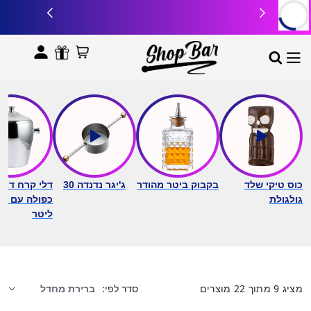
לתוכן
כוס טיקי שלד
בקבוק ביטר מהודר
ג'יגר נדנדה 30
דלי קרח דופן
גולגולת
ליטר
מציג
9
מתוך
22
מוצרים
סדר לפי: