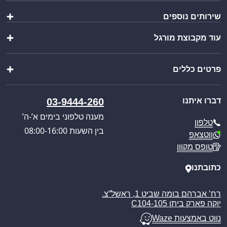
ציוד לברמן
שירותים נוספים
מבחר כוסות
אירוח והגשה
עוד מקבוצת מורגל
יצירת מארז
ציוד נירוסטה לבר
ייבוא אישי
מוצרים נוספים
צ’יינה סטיל
בקשת הצעת מחיר
מבצעים מיוחדים
פרטים כללים
וואנגו קרוואנים
קטלוג מוצרים
פול סרוויס
כניסה לאזור אישי
אודותינו
דברו איתנו
03-9444-260
תקנון האתר
מדיניות הפרטיות
מענה טלפוני בימים א’-ה’
טלפון
מדיניות משלוחים
בין השעות 08:00-16:00
ווטצאפ
ביטול עסקה
טופס מקוון
מאמרים
כתובתנו
רח’ אברהם בומה שביט 1, ראשל”צ.
יוקה פארק ביתן C104-105
נווט באמצעות Waze