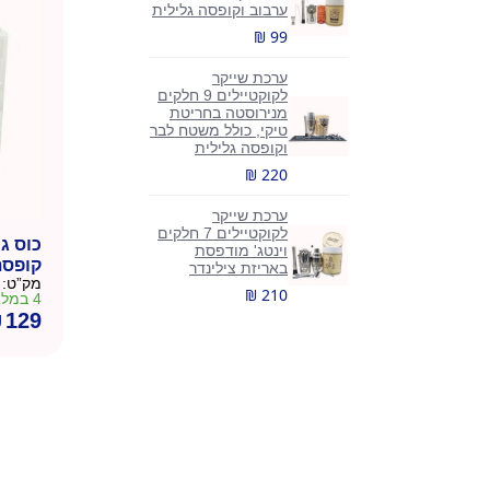
ערבוב וקופסה גלילית
₪ 99
ערכת שייקר
לקוקטיילים 9 חלקים
מנירוסטה בחריטת
טיקי, כולל משטח לבר
וקופסה גלילית
₪ 220
ערכת שייקר
לקוקטיילים 7 חלקים
כוס ג
וינטג' מודפסת
קופסת
באריזת צילינדר
מק”ט:
₪ 210
4 במלאי
₪
129