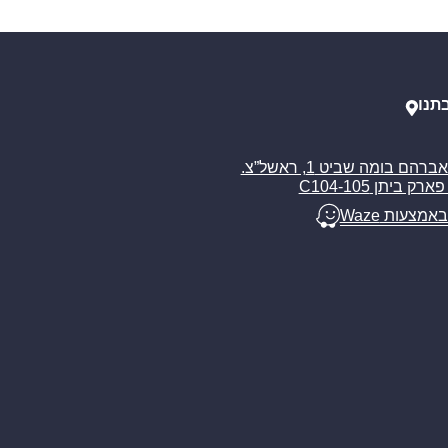
תנו
רח’ אברהם בומה שביט 1, ראשל”צ.
ארק ביתן C104-105
באמצעות Waze