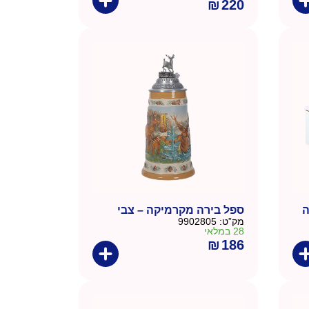
₪
220
ה
ספל בירה מקרמיקה – צבי
מק”ט:
9902805
28 במלאי
₪
186