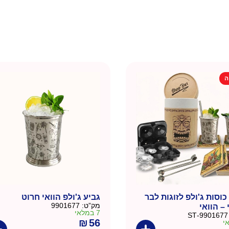
ה
וסות ג'ולפ לזוגות לבר
גביע ג'ולפ הוואי חרוט
מק”ט:
9901677
– הוואי
7 במלאי
9901677-ST
₪
56