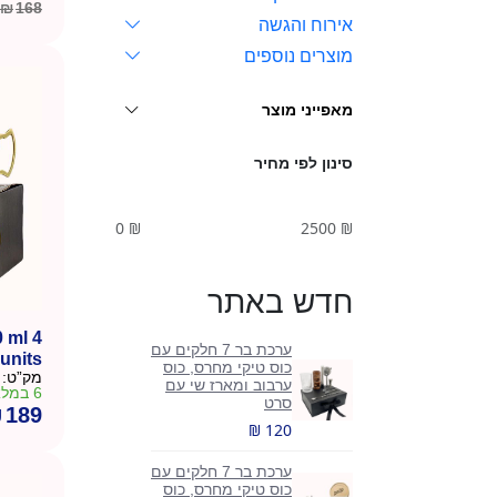
₪
168
המחיר
המחיר
אירוח והגשה
הנוכחי
המקורי
מוצרים נוספים
היה:
הוא:
₪168.
₪130.
מאפייני מוצר
סינון לפי מחיר
0
₪
2500
₪
חדש באתר
 ml 4
ערכת בר 7 חלקים עם
units
כוס טיקי מחרס, כוס
מק”ט:
ערבוב ומארז שי עם
6 במלאי
סרט
₪
189
₪ 120
ערכת בר 7 חלקים עם
כוס טיקי מחרס, כוס