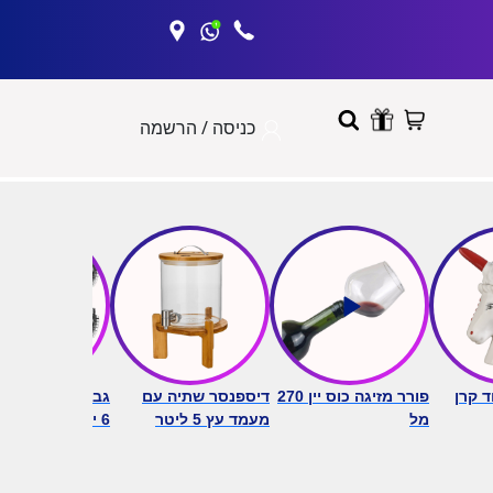
כניסה / הרשמה
ד קרן
פורר מזיגה כוס יין 270
דיספנסר שתיה עם
גביע טיקי זכוכי
מל
מעמד עץ 5 ליטר
6 יחידות