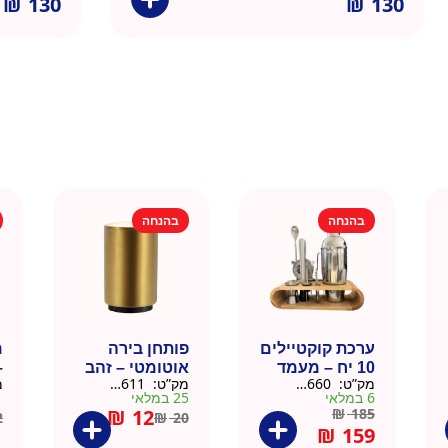
₪
130
₪
130
בהנחה
בהנחה
ערכת קוקטיילים
פותחן בירה
10 יח – מעמד
אוטומטי – זהב
–
מק”ט:
9901660
מק”ט:
99010611
מ
עץ
6 במלאי
25 במלאי
1 ב
₪
12
₪
185
2
₪
20
₪
159