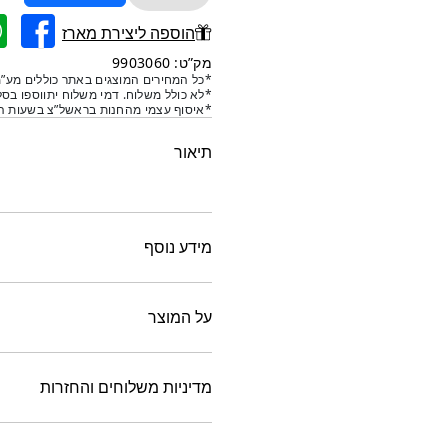
של
אגרטל
הוספה ליצירת מארז
חרסינה
מק”ט: 9903060
בצורת
*כל המחירים המוצגים באתר כוללים מע”מ
*לא כולל משלוח. דמי משלוח יתווספו בסל
צדפה
*איסוף עצמי מהחנות בראשל”צ בשעות הפ
תיאור
מידע נוסף
על המוצר
מדיניות משלוחים והחזרות