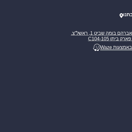
תנו
רח’ אברהם בומה שביט 1, ראשל”צ.
ארק ביתן C104-105
באמצעות Waze