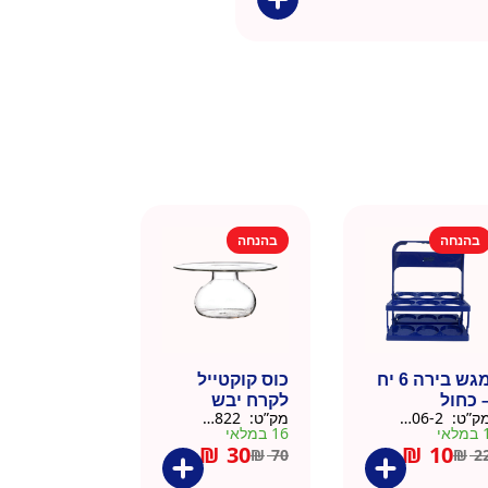
בהנחה
בהנחה
מגש בירה 6 יח
כוס קוקטייל
 כחול
לקרח יבש
ק”ט:
9901606-2
מק”ט:
9901822
צלוחית 450 מל
מלאי
16 במלאי
₪
30
₪
10
₪
70
₪
2