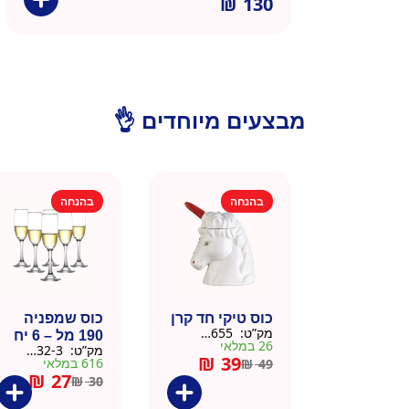
₪
130
מבצעים מיוחדים 👌
בהנחה
בהנחה
כוס טיקי חד קרן
כוס שמפניה
מק”ט:
9901655
190 מל – 6 יח
26 במלאי
מק”ט:
9901532-3
₪
39
616 במלאי
₪
49
₪
27
₪
30