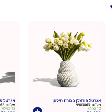
אגרטל פורצלן בצורת חילזון
אגרטל פו
מק”ט:
9903063
מק”ט:
9903062
12 במלאי
12 במלאי