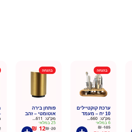
בהנחה
בהנחה
ערכת קוקטיילים
פותחן בירה
10 יח – מעמד
אוטומטי – זהב
–
מק”ט:
9901660
מק”ט:
99010611
מ
עץ
6 במלאי
25 במלאי
1 ב
₪
12
₪
185
2
₪
20