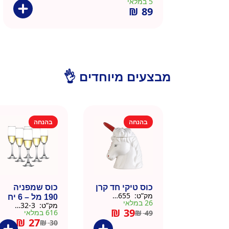
5 במלאי
₪
89
מבצעים מיוחדים 👌
בהנחה
בהנחה
כוס טיקי חד קרן
כוס שמפניה
מק”ט:
9901655
190 מל – 6 יח
26 במלאי
מק”ט:
9901532-3
₪
39
616 במלאי
₪
49
₪
27
₪
30