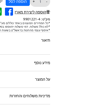
יש
+
-
הוספה לסל
של
גביע
הוספה ליצירת מארז
משחקי
מק”ט: 9901221-4
הכס
*כל המחירים המוצגים באתר כוללים מע”מ
*לא כולל משלוח. דמי משלוח יתווספו בסל
דרקון
*איסוף עצמי מהחנות בראשל”צ בשעות הפ
תיאור
מידע נוסף
על המוצר
מדיניות משלוחים והחזרות