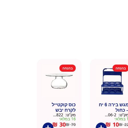
בהנחה
בהנחה
מגש בירה 6 יח
כוס קוקטייל
 כחול
לקרח יבש
ק”ט:
9901606-2
מק”ט:
9901822
צלוחית 450 מל
מלאי
16 במלאי
₪
30
₪
10
₪
70
₪
2