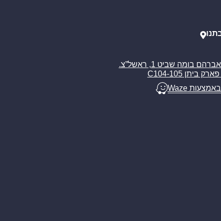
תנו
רח’ אברהם בומה שביט 1, ראשל”צ.
ארק ביתן C104-105
באמצעות Waze