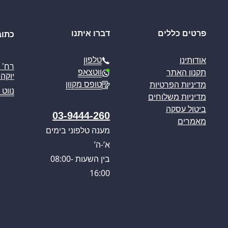
פרטים כללים
דברו איתנו
כתוב
טלפון
אודותינו
ווטצאפ
תקנון האתר
יוקה פ
טופס מקוון
מדיניות הפרטיות
נווט 
מדיניות משלוחים
ביטול עסקה
03-9444-260
מאמרים
מענה טלפוני בימים
א’-ה’
בין השעות 08:00-
16:00