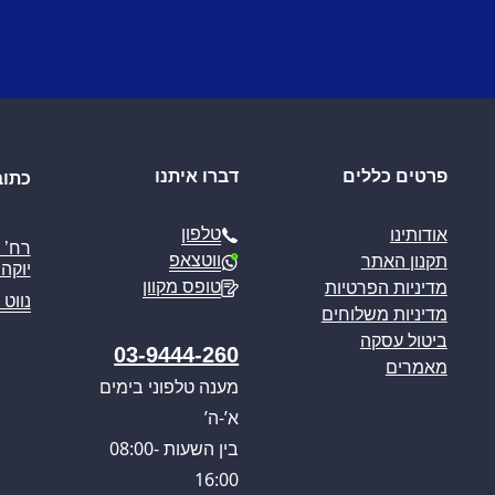
פרטים כללים
דברו איתנו
כתוב
טלפון
אודותינו
ווטצאפ
תקנון האתר
יוקה פ
טופס מקוון
מדיניות הפרטיות
נווט 
מדיניות משלוחים
ביטול עסקה
03-9444-260
מאמרים
מענה טלפוני בימים
א’-ה’
בין השעות 08:00-
16:00