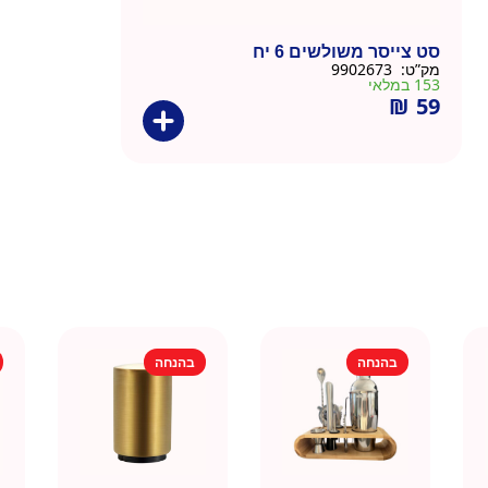
סט צייסר משולשים 6 יח
מק”ט:
9902673
153 במלאי
₪
59
בהנחה
בהנחה