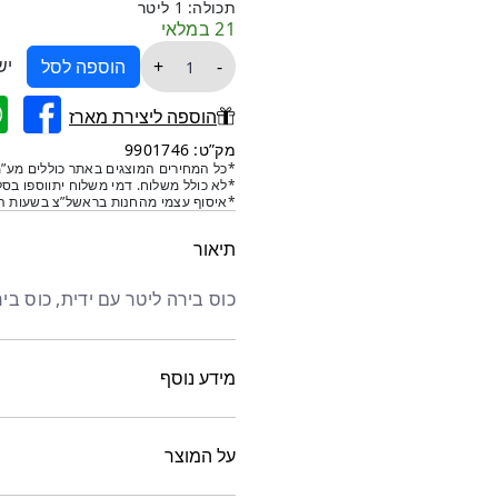
תכולה: 1 ליטר
21 במלאי
כמות
יש
+
-
הוספה לסל
של
כוס
הוספה ליצירת מארז
בירה
מק”ט: 9901746
עם
*כל המחירים המוצגים באתר כוללים מע”מ
*לא כולל משלוח. דמי משלוח יתווספו בסל
ידית
*איסוף עצמי מהחנות בראשל”צ בשעות הפ
1
ליטר
תיאור
כוס בירה ליטר עם ידית, כוס בי
מידע נוסף
על המוצר