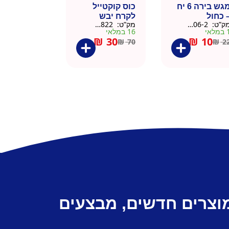
מגש בירה 6 יח
כוס קוקטייל
 כחול
לקרח יבש
ק”ט:
9901606-2
מק”ט:
9901822
צלוחית 450 מל
מלאי
16 במלאי
₪
30
₪
10
₪
70
₪
2
מוצרים חדשים, מבצעים