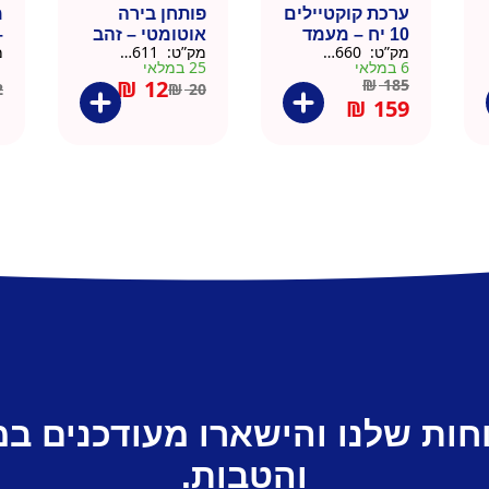
ערכת קוקטיילים
פותחן בירה
10 יח – מעמד
אוטומטי – זהב
–
מק”ט:
9901660
מק”ט:
99010611
מ
עץ
6 במלאי
25 במלאי
1 ב
₪
12
₪
185
2
₪
20
₪
159
חות שלנו והישארו מעודכנים ב
והטבות.