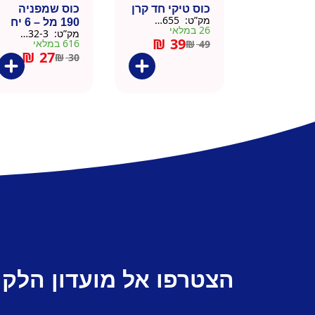
כוס טיקי חד קרן
כוס שמפניה
מק”ט:
9901655
190 מל – 6 יח
26 במלאי
מק”ט:
9901532-3
₪
39
616 במלאי
₪
49
₪
27
₪
30
הצטרפו אל מועדון הלקו