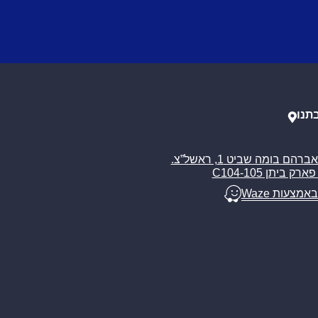
תנו
רח’ אברהם בומה שביט 1, ראשל”צ.
ארק ביתן C104-105
באמצעות Waze