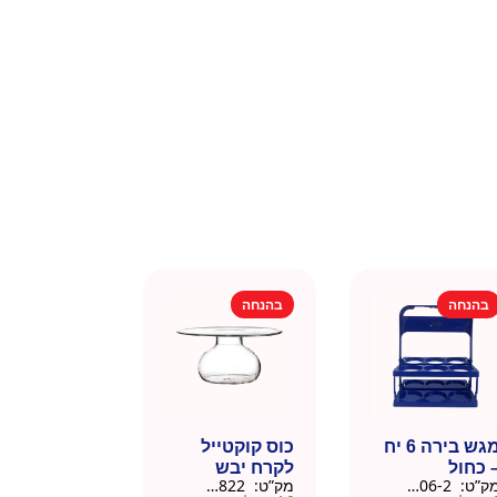
בהנחה
בהנחה
מגש בירה 6 יח
כוס קוקטייל
 כחול
לקרח יבש
ק”ט:
9901606-2
מק”ט:
9901822
צלוחית 450 מל