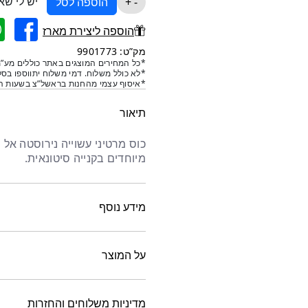
יש לי שא
כמות
-
+
הוספה לסל
של
הוספה ליצירת מארז
כוס
מרטיני
מק”ט: 9901773
*כל המחירים המוצגים באתר כוללים מע”מ
נירוסטה
*לא כולל משלוח. דמי משלוח יתווספו בסל
רגל
*איסוף עצמי מהחנות בראשל”צ בשעות הפ
מעוקלת
תיאור
מיוחדים בקנייה סיטונאית.
מידע נוסף
על המוצר
מדיניות משלוחים והחזרות