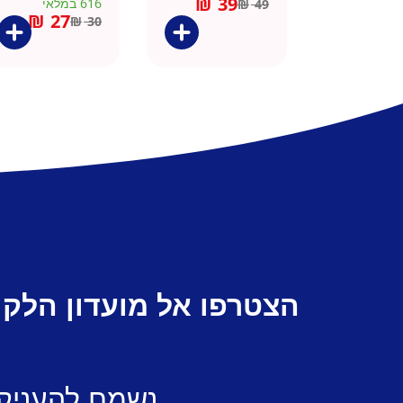
₪
39
616 במלאי
₪
49
₪
27
₪
30
הצטרפו אל מועדון הלקו
נשמח להעניק