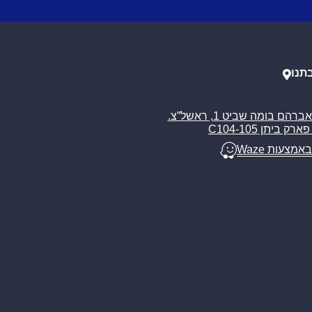
תנו
רח’ אברהם בומה שביט 1, ראשל”צ.
ארק ביתן C104-105
באמצעות Waze