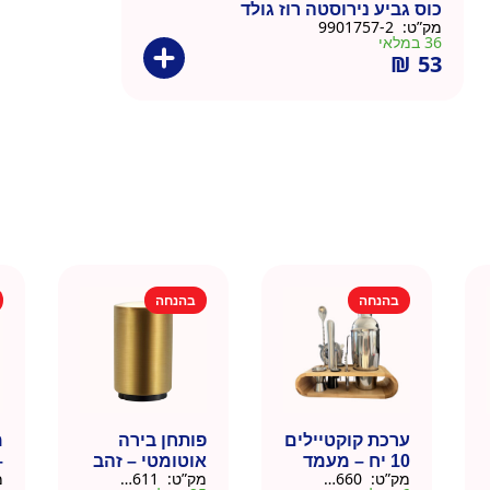
כוס גביע נירוסטה רוז גולד
מק”ט:
9901757-2
36 במלאי
₪
53
בהנחה
בהנחה
ערכת קוקטיילים
פותחן בירה
10 יח – מעמד
אוטומטי – זהב
–
מק”ט:
9901660
מק”ט:
99010611
מ
עץ