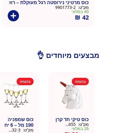
כוס מרטיני נירוסטה רגל מעוקלת – רוז
מק”ט:
9901773-2
40 במלאי
₪
42
מבצעים מיוחדים 👌
בהנחה
בהנחה
כוס טיקי חד קרן
כוס שמפניה
מק”ט:
9901655
190 מל – 6 יח
26 במלאי
מק”ט:
9901532-3