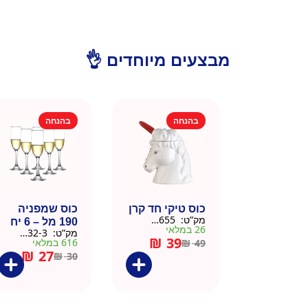
מבצעים מיוחדים 👌
בהנחה
בהנחה
כוס טיקי חד קרן
כוס שמפניה
מק”ט:
9901655
190 מל – 6 יח
26 במלאי
מק”ט:
9901532-3
₪
39
616 במלאי
₪
49
₪
27
₪
30