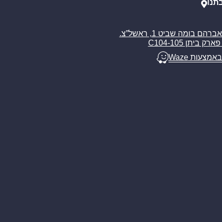
תנו
רח’ אברהם בומה שביט 1, ראשל”צ.
ארק ביתן C104-105
באמצעות Waze