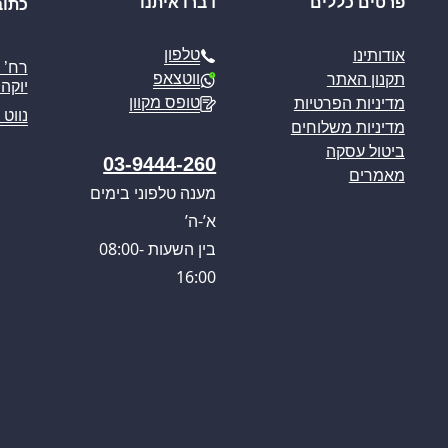
פרטים כללים
דברו איתנו
כתוב
טלפון
אודותינו
ווטצאפ
תקנון האתר
יוקה פ
טופס מקוון
מדיניות הפרטיות
נווט 
מדיניות משלוחים
ביטול עסקה
03-9444-260
מאמרים
מענה טלפוני בימים
א’-ה’
בין השעות 08:00-
16:00