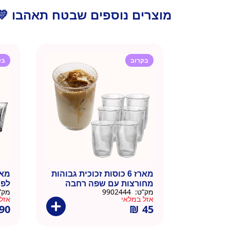
מוצרים נוספים שבטח תאהבו 💛
בקרוב
בק
מארז 6 כוסות זכוכית גבוהות
מחורצות עם שפה רחבה
לפרא
מק”ט:
9902444
מק”
לקפה קר (465 מ"ל)
אזל במלאי
אזל
90
₪
45