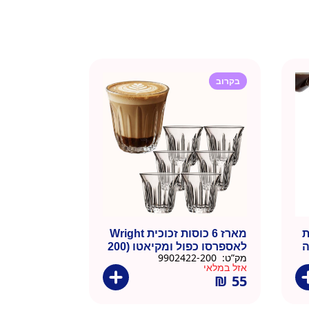
בקרוב
ת
מארז 6 כוסות זכוכית Wright
ה
לאספרסו כפול ומקיאטו (200
מק”ט:
9902422-200
מ"ל)
אזל במלאי
₪
55