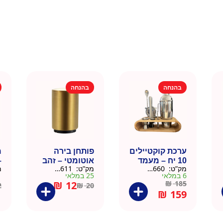
בהנחה
בהנחה
ערכת קוקטיילים
פותחן בירה
10 יח – מעמד
אוטומטי – זהב
–
מק”ט:
9901660
מק”ט:
99010611
מ
עץ
6 במלאי
25 במלאי
1 ב
₪
12
₪
185
2
₪
20
₪
159