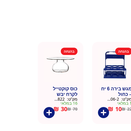
בהנחה
בהנחה
מגש בירה 6 יח
כוס קוקטייל
 כחול
לקרח יבש
ק”ט:
9901606-2
מק”ט:
9901822
צלוחית 450 מל
מלאי
16 במלאי
₪
30
₪
10
₪
70
₪
2