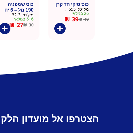
כוס טיקי חד קרן
כוס שמפניה
מק”ט:
9901655
190 מל – 6 יח
26 במלאי
מק”ט:
9901532-3
₪
39
616 במלאי
₪
49
₪
27
₪
30
הצטרפו אל מועדון הלקו