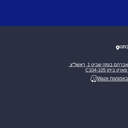
תנו
רח’ אברהם בומה שביט 1, ראשל”צ.
ארק ביתן C104-105
באמצעות Waze