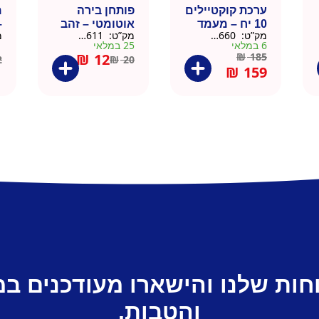
ערכת קוקטיילים
פותחן בירה
10 יח – מעמד
אוטומטי – זהב
–
מק”ט:
9901660
מק”ט:
99010611
מ
עץ
6 במלאי
25 במלאי
1 ב
₪
12
₪
185
2
₪
20
₪
159
חות שלנו והישארו מעודכנים ב
והטבות.