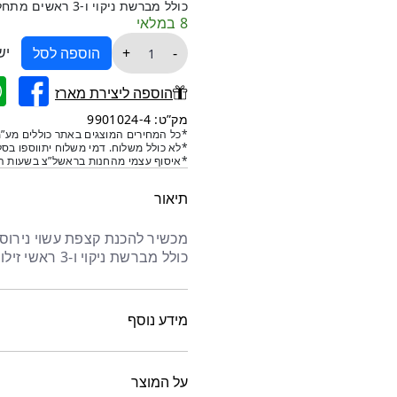
היה:
הוא:
כולל מברשת ניקוי ו-3 ראשים מתחלפים.
8 במלאי
₪410.
₪340.
כמות
יש
+
-
הוספה לסל
של
מכשיר
הוספה ליצירת מארז
קצפת
מק”ט: 9901024-4
1
*כל המחירים המוצגים באתר כוללים מע”מ
*לא כולל משלוח. דמי משלוח יתווספו בסל
ליטר
*איסוף עצמי מהחנות בראשל”צ בשעות הפ
תיאור
כולל מברשת ניקוי ו-3 ראשי זילוף בצורות שונות.
מידע נוסף
על המוצר