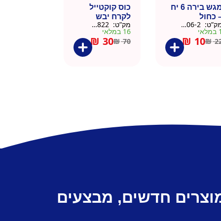
מגש בירה 6 יח
כוס קוקטייל
 כחול
לקרח יבש
ק”ט:
9901606-2
מק”ט:
9901822
צלוחית 450 מל
מלאי
16 במלאי
₪
30
₪
10
₪
70
₪
2
מוצרים חדשים, מבצעים