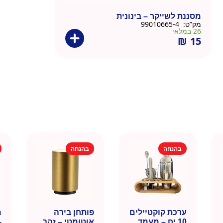
מסננת לשייקר – בינונית
מק”ט:
99010665-4
26 במלאי
₪
15
בהנחה
בהנחה
ערכת קוקטיילים
פותחן בירה
10 יח – מעמד
אוטומטי – זהב
–