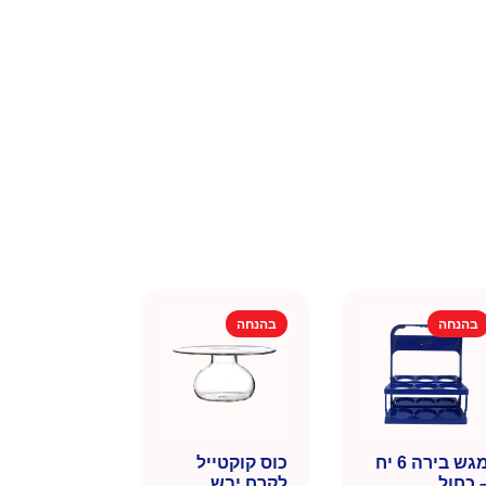
בהנחה
בהנחה
מגש בירה 6 יח
כוס קוקטייל
 כחול
לקרח יבש