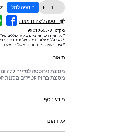
כמות
יש
+
-
הוספה לסל
של
מסננת
הוספה ליצירת מארז
לשייקר
מק”ט: 99010665-3
-
*כל המחירים המוצגים באתר כוללים מע”מ
*לא כולל משלוח. דמי משלוח יתווספו בסל
גדולה
*איסוף עצמי מהחנות בראשל”צ בשעות הפ
תיאור
מסננת נירוסטה למזיגה קלה ונו
מסננת בר וקוקטיילים מסננת קפי
מידע נוסף
על המוצר