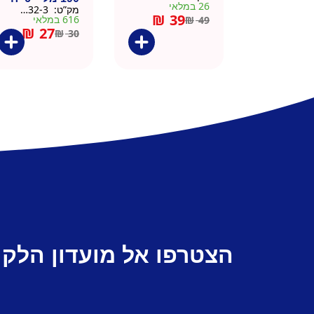
26 במלאי
מק”ט:
9901532-3
₪
39
616 במלאי
₪
49
₪
27
₪
30
הצטרפו אל מועדון הלקו