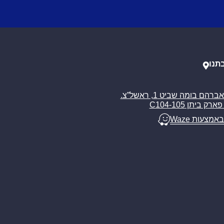
תנו
רח’ אברהם בומה שביט 1, ראשל”צ.
ארק ביתן C104-105
באמצעות Waze