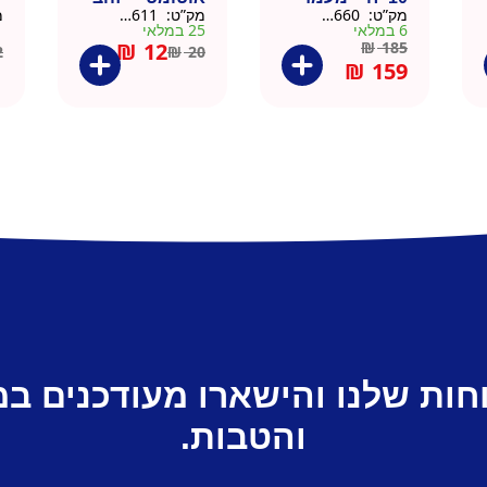
מק”ט:
9901660
מק”ט:
99010611
מ
עץ
6 במלאי
25 במלאי
1 ב
₪
12
₪
185
2
₪
20
₪
159
חות שלנו והישארו מעודכנים ב
והטבות.