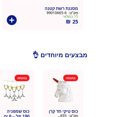
מסננת רשת קטנה
מק”ט:
99010665-6
15 במלאי
₪
25
מבצעים מיוחדים 👌
בהנחה
בהנחה
כוס טיקי חד קרן
כוס שמפניה
מק”ט:
9901655
190 מל – 6 יח