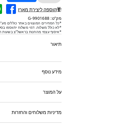
של
מקל
הוספה ליצירת מארז
ערבוב
מק”ט: 9901688-G
דבש
*כל המחירים המוצגים באתר כוללים מע”מ
*לא כולל משלוח. דמי משלוח יתווספו בסל
קוקטייל-זהב
*איסוף עצמי מהחנות בראשל”צ בשעות הפ
תיאור
מידע נוסף
על המוצר
מדיניות משלוחים והחזרות