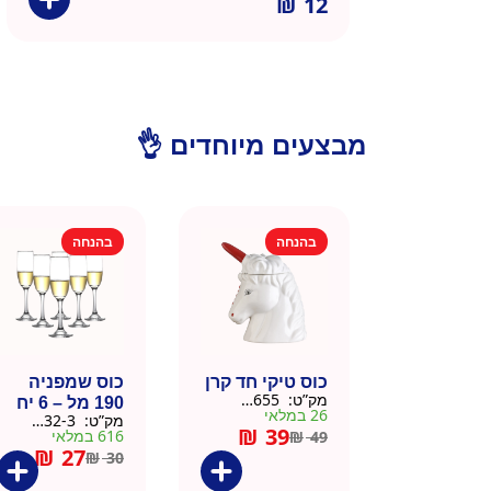
₪
12
מבצעים מיוחדים 👌
בהנחה
בהנחה
כוס טיקי חד קרן
כוס שמפניה
מק”ט:
9901655
190 מל – 6 יח
26 במלאי
מק”ט:
9901532-3
₪
39
616 במלאי
₪
49
₪
27
₪
30