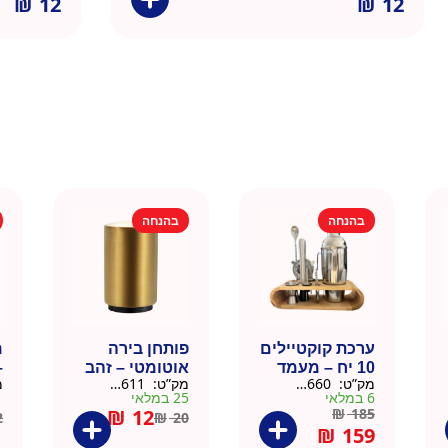
₪
12
₪
12
בהנחה
בהנחה
ערכת קוקטיילים
פותחן בירה
10 יח – מעמד
אוטומטי – זהב
–
מק”ט:
9901660
מק”ט:
99010611
מ
עץ
6 במלאי
25 במלאי
1 ב
₪
12
₪
185
2
₪
20
₪
159