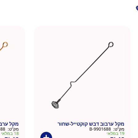
מקל ערבוב דבש קוקטייל-שחור
מקל ערבו
מק”ט:
9901688-B
מק”ט:
9901688-C
19 במלאי
18 במלאי