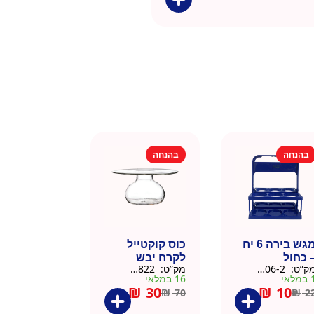
בהנחה
בהנחה
מגש בירה 6 יח
כוס קוקטייל
 כחול
לקרח יבש
ק”ט:
9901606-2
מק”ט:
9901822
צלוחית 450 מל
מלאי
16 במלאי
₪
30
₪
10
₪
70
₪
2