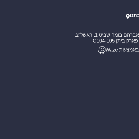
תנו
רח’ אברהם בומה שביט 1, ראשל”צ.
ארק ביתן C104-105
באמצעות Waze