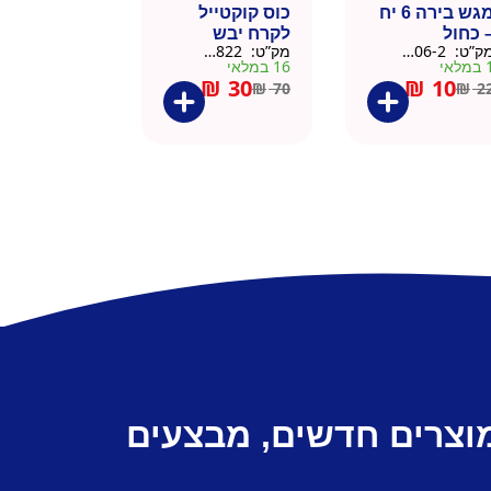
מגש בירה 6 יח
כוס קוקטייל
 כחול
לקרח יבש
ק”ט:
9901606-2
מק”ט:
9901822
צלוחית 450 מל
מלאי
16 במלאי
₪
30
₪
10
₪
70
₪
2
מוצרים חדשים, מבצעים