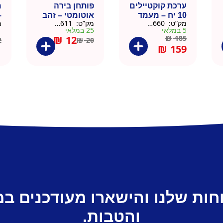
ערכת קוקטיילים
פותחן בירה
10 יח – מעמד
אוטומטי – זהב
–
מק”ט:
9901660
מק”ט:
99010611
מ
עץ
5 במלאי
25 במלאי
1 ב
₪
12
₪
185
2
₪
20
₪
159
חות שלנו והישארו מעודכנים ב
והטבות.