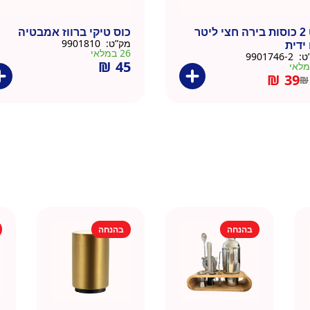
סט 2 כוסות בירה חצי ליטר
כוס טיקי ברווז אמבטיה
מק”ט:
9901810
ידית
26 במלאי
ט:
9901746-2
₪
45
₪
39
₪
בהנחה
בהנחה