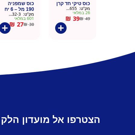
כוס טיקי חד קרן
כוס שמפניה
מק”ט:
9901655
190 מל – 6 יח
26 במלאי
מק”ט:
9901532-3
₪
39
601 במלאי
₪
49
₪
27
₪
30
הצטרפו אל מועדון הלקו