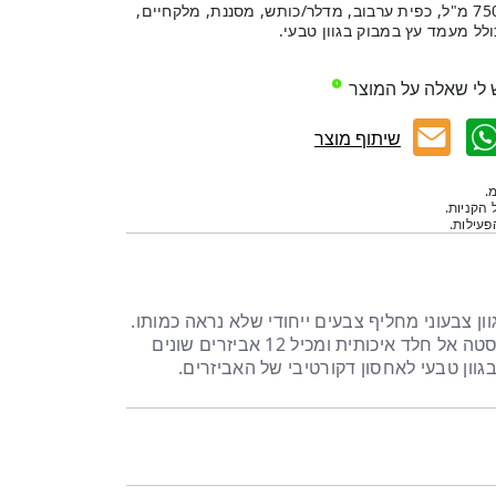
הסט כולל 12 אביזרים: שייקר יפני 750 מ"ל, כפית ערבוב, מדלר/כותש, מסננת, מלקחיים,
 לי שאלה על המוצר
שיתוף מוצר
.
 הקניות.
עילות.
ן 12 אביזרים בגוון צבעוני מחליף צבעים ייחודי שלא נראה כמותו.
בלעדי בשופ בר! הסט עשוי נירוסטה אל חלד איכותית ומכיל 12 אביזרים שונים
וון טבעי לאחסון דקורטיבי של האביזרים.