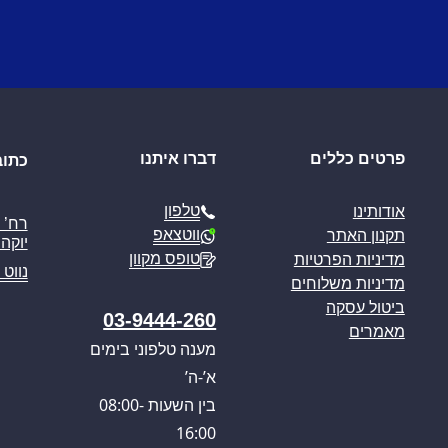
פרטים כללים
דברו איתנו
כתוב
טלפון
אודותינו
ווטצאפ
תקנון האתר
יוקה פ
טופס מקוון
מדיניות הפרטיות
נווט 
מדיניות משלוחים
ביטול עסקה
03-9444-260
מאמרים
מענה טלפוני בימים
א’-ה’
בין השעות 08:00-
16:00