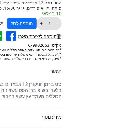
פותחן יין, 4 פוררים, ג'יגר 15/30. כולל מעמד עץ במבוק בגוון טבעי.
10 במלאי
כמות
יש
+
-
הוספה לסל
של
סט
הוספה ליצירת מארז
ברמן
מק”ט: 9902663-C
יוניקורן
*כל המחירים המוצגים באתר כוללים מע”מ
*לא כולל משלוח. דמי משלוח יתווספו בסל
12
*איסוף עצמי מהחנות בראשל”צ בשעות הפ
אביזרים
תיאור
סט ברמן יוניקור
הכוללים מעמד עץ עשוי במבוק בג
מידע נוסף