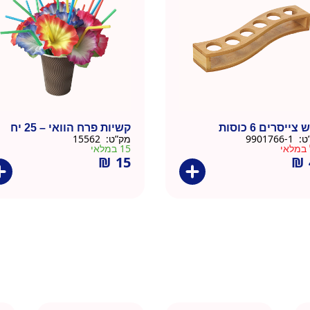
צייסרים 6 כוסות
קשיות פרח הוואי – 25 יח
ט:
9901766-1
מק”ט:
15562
 במלאי
15 במלאי
₪
15
₪