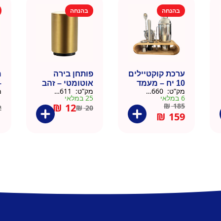
בהנחה
בהנחה
ערכת קוקטיילים
פותחן בירה
10 יח – מעמד
אוטומטי – זהב
–
מק”ט:
9901660
מק”ט:
99010611
מ
עץ
6 במלאי
25 במלאי
1 ב
₪
12
₪
185
2
₪
20
₪
159