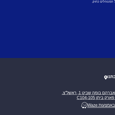
 המנוהלים כחוק.
תנו
רח’ אברהם בומה שביט 1, ראשל”צ.
ארק ביתן C104-105
באמצעות Waze