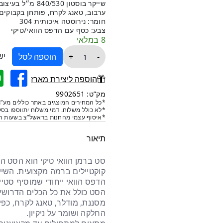
שייקר בוסטון 530
ערבוב, טאנג לקרח, פותחן בקבוקים, משט
חומר: נירוסטה איכותית 304
צבע: כסף עם הדפס הוואי/טיקי
8 במלאי
כמות
יש
+
-
הוספה לסל
של
סט
הוספה ליצירת מארז
ברמן
מק”ט: 9902651
9
*כל המחירים המוצגים באתר כוללים מע”מ
*לא כולל משלוח. דמי משלוח יתווספו בסל
חלקים
*איסוף עצמי מהחנות בראשל”צ בשעות הפ
-
הוואי
תיאור
סט ברמן הוואי טיקי הוא הסט המ
קוקטיילים ברמה מקצועית. השיי
הדפס הוואי ייחודי שמוסיף סטייל
הסט כולל את כל הכלים הדרושים 
מסננת, מודלר, טאנג לקרח, כפי
החלקה ושומר על ניקיון.