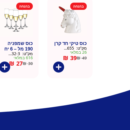
בהנחה
בהנחה
כוס טיקי חד קרן
כוס שמפניה
מק”ט:
9901655
190 מל – 6 יח
26 במלאי
מק”ט:
9901532-3
₪
39
616 במלאי
₪
49
₪
27
₪
30