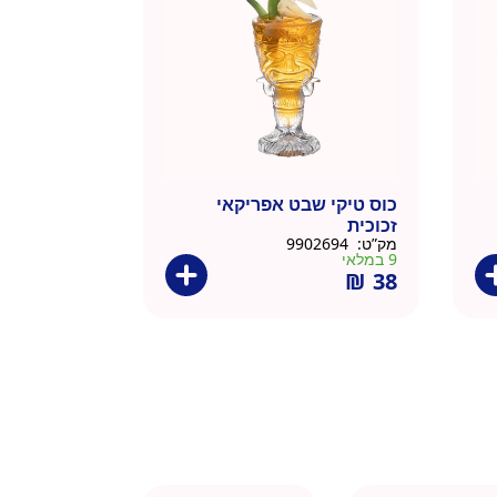
כוס טיקי שבט אפריקאי
זכוכית
מק”ט:
9902694
9 במלאי
₪
38