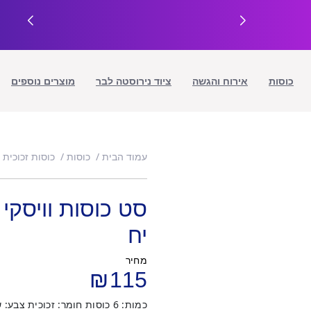
כוסות
אירוח והגשה
ציוד נירוסטה לבר
מוצרים נוספים
עמוד הבית
כוסות
כוסות זכוכית
יח
מחיר
₪
115
כמות: 6 כוסות חומר: זכוכית צבע: שקוף מידות: 5.5*11 ס&מ נפח: 170 מ&ל