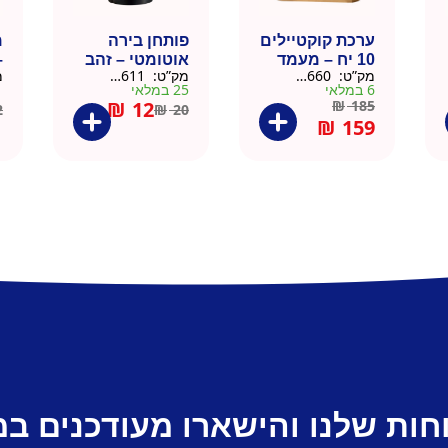
ערכת קוקטיילים
פותחן בירה
10 יח – מעמד
אוטומטי – זהב
–
מק”ט:
9901660
מק”ט:
99010611
מ
עץ
6 במלאי
25 במלאי
1 ב
₪
12
₪
185
2
₪
20
₪
159
חות שלנו והישארו מעודכנים ב