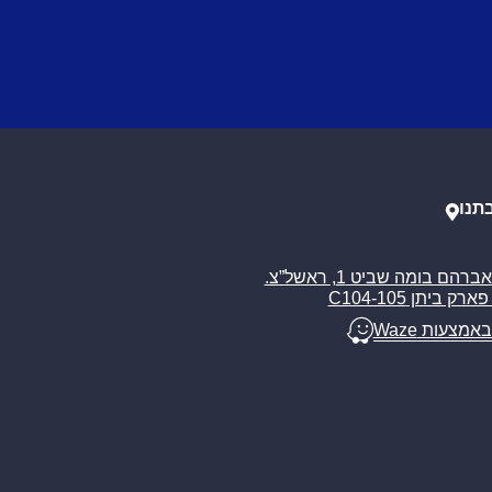
תנו
רח’ אברהם בומה שביט 1, ראשל”צ.
ארק ביתן C104-105
באמצעות Waze