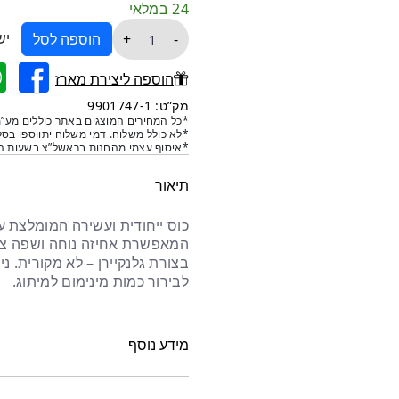
24 במלאי
כמות
יש
+
-
הוספה לסל
של
סט
הוספה ליצירת מארז
כוסות
מק”ט: 9901747-1
וויסקי
*כל המחירים המוצגים באתר כוללים מע”מ
*לא כולל משלוח. דמי משלוח יתווספו בסל
בצורת
*איסוף עצמי מהחנות בראשל”צ בשעות הפ
גלנקיירן
רחב–
תיאור
6
יח
המאפשרת אחיזה נוחה ושפה צר
לבירור כמות מינימום למיתוג.
מידע נוסף