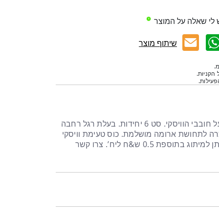
 לי שאלה על המוצר
שיתוף מוצר
.
 הקניות.
עילות.
כוס ייחודית ועשירה המומלצת על חובבי הוויסקי. סט 6 יחידות. בעלת רגל רחבה
ה לתחושת ארומה מושלמת. כוס טעימת וויסקי
בצורת גלנקיירן – לא מקורית. ניתן למיתוג בתוספת 0.5 ש&ח ליח’. צרו קשר