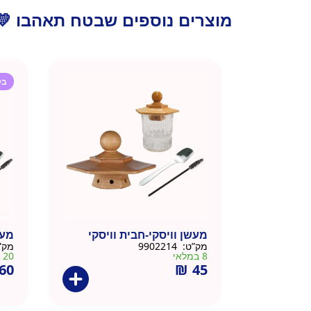
מוצרים נוספים שבטח תאהבו 💛
בק
מעשן וויסקי-חבית וויסקי
מעש
מק”ט:
9902214
מק”
8 במלאי
20 במלאי
60
₪
45