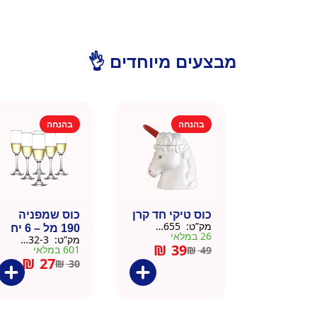
מבצעים מיוחדים 👌
בהנחה
בהנחה
כוס טיקי חד קרן
כוס שמפניה
מק”ט:
9901655
190 מל – 6 יח
26 במלאי
מק”ט:
9901532-3
₪
39
601 במלאי
₪
49
₪
27
₪
30