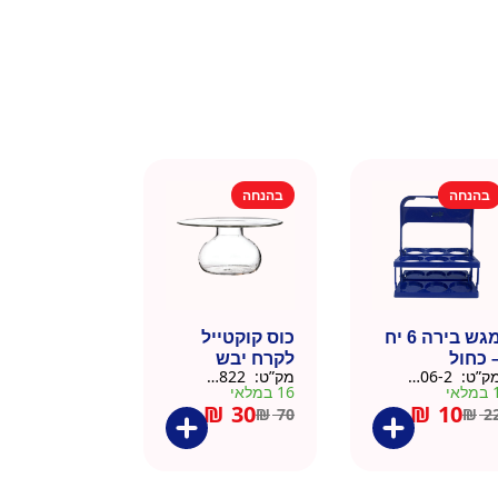
בהנחה
בהנחה
מגש בירה 6 יח
כוס קוקטייל
 כחול
לקרח יבש
ק”ט:
9901606-2
מק”ט:
9901822
צלוחית 450 מל
מלאי
16 במלאי
₪
30
₪
10
₪
70
₪
2