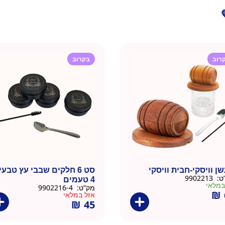
רוב
בקרוב
ן וויסקי-חבית וויסקי
סט 6 חלקים שבבי עץ טבעי
ט:
9902213
4 טעמים
מק”ט:
9902216-4
₪
אזל במלאי
₪
45