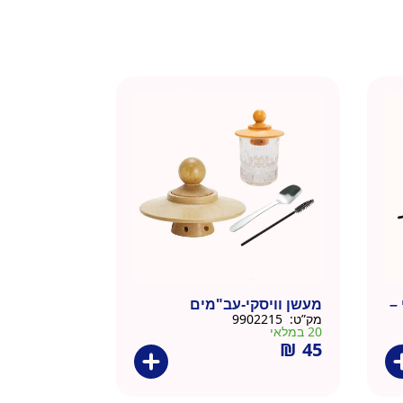
 –
מעשן וויסקי-עב"מים
מק”ט:
9902215
20 במלאי
₪
45