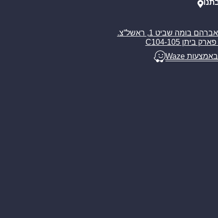
תנו
רח’ אברהם בומה שביט 1, ראשל”צ.
ארק ביתן C104-105
באמצעות Waze