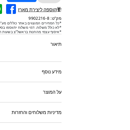
של
סט
הוספה ליצירת מארז
10
מק”ט: 9902216-8
חלקים
*כל המחירים המוצגים באתר כוללים מע”מ
*לא כולל משלוח. דמי משלוח יתווספו בסל
שבבי
*איסוף עצמי מהחנות בראשל”צ בשעות הפ
עץ
טבעי-8
תיאור
טעמים
מידע נוסף
על המוצר
מדיניות משלוחים והחזרות