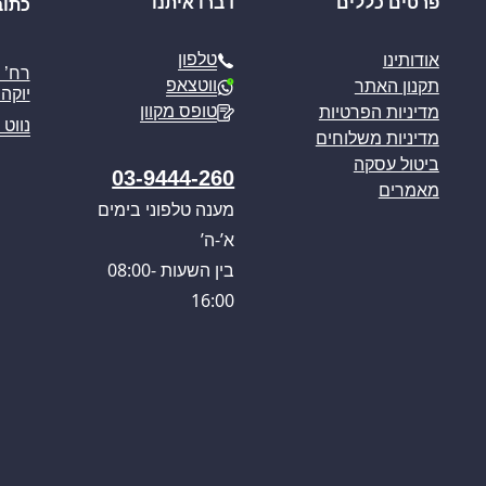
פרטים כללים
דברו איתנו
כתוב
טלפון
אודותינו
ווטצאפ
תקנון האתר
יוקה פ
טופס מקוון
מדיניות הפרטיות
נווט 
מדיניות משלוחים
ביטול עסקה
03-9444-260
מאמרים
מענה טלפוני בימים
א’-ה’
בין השעות 08:00-
16:00