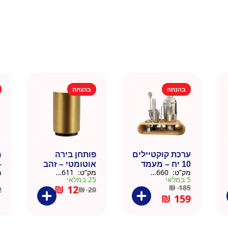
בהנחה
בהנחה
ערכת קוקטיילים
פותחן בירה
10 יח – מעמד
אוטומטי – זהב
–
מק”ט:
9901660
מק”ט:
99010611
מ
עץ
5 במלאי
25 במלאי
1 ב
₪
12
₪
185
2
₪
20
₪
159