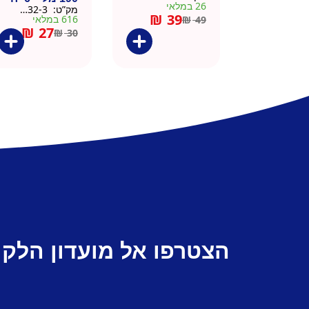
26 במלאי
מק”ט:
9901532-3
₪
39
616 במלאי
₪
49
₪
27
₪
30
הצטרפו אל מועדון הלקו