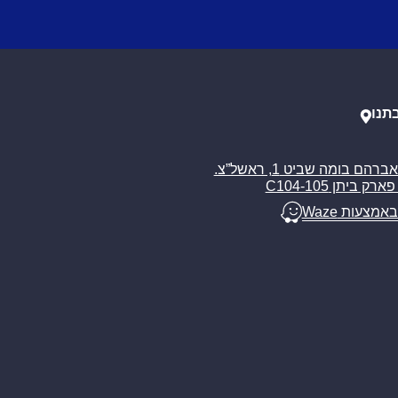
תנו
רח’ אברהם בומה שביט 1, ראשל”צ.
ארק ביתן C104-105
באמצעות Waze