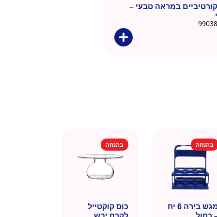
ורטיביים במראה טבעי –
בהנחה
בהנחה
מגש בירה 6 יח
כוס קוקטייל
 כחול
לקרח יבש