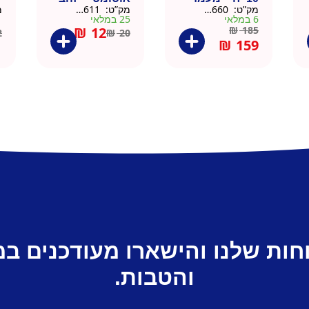
מק”ט:
9901660
מק”ט:
99010611
מ
עץ
6 במלאי
25 במלאי
1 ב
₪
12
₪
185
2
₪
20
₪
159
חות שלנו והישארו מעודכנים ב
והטבות.