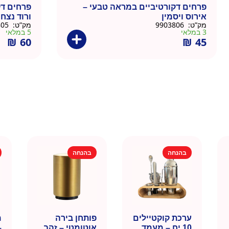
פרחים דקורטיביים במראה טבעי –
פרחים דק
אירוס ויסמין
ורוד נצחי
מק”ט:
9903806
מק”ט:
9903805
3 במלאי
5 במלאי
₪
60
₪
45
בהנחה
בהנחה
ערכת קוקטיילים
פותחן בירה
10 יח – מעמד
אוטומטי – זהב
–