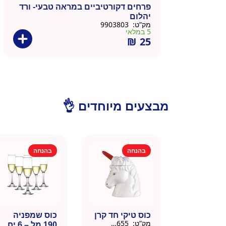
פרחים דקורטיביים במראה טבעי- ורד
יהלום
מק”ט:
9903803
5 במלאי
₪
25
מבצעים מיוחדים 👌
בהנחה
בהנחה
כוס טיקי חד קרן
כוס שמפניה
מק”ט:
9901655
190 מל – 6 יח