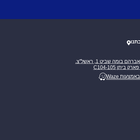
תנו
רח’ אברהם בומה שביט 1, ראשל”צ.
ארק ביתן C104-105
באמצעות Waze