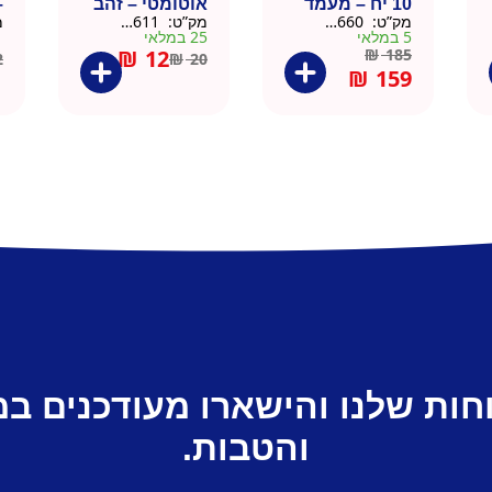
10 יח – מעמד
אוטומטי – זהב
–
מק”ט:
9901660
מק”ט:
99010611
מ
עץ
5 במלאי
25 במלאי
1 ב
₪
12
₪
185
2
₪
20
₪
159
חות שלנו והישארו מעודכנים ב
והטבות.