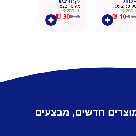
 כחול
לקרח יבש
ק”ט:
9901606-2
מק”ט:
9901822
צלוחית 450 מל
מלאי
16 במלאי
₪
30
₪
10
₪
70
₪
2
מוצרים חדשים, מבצעים