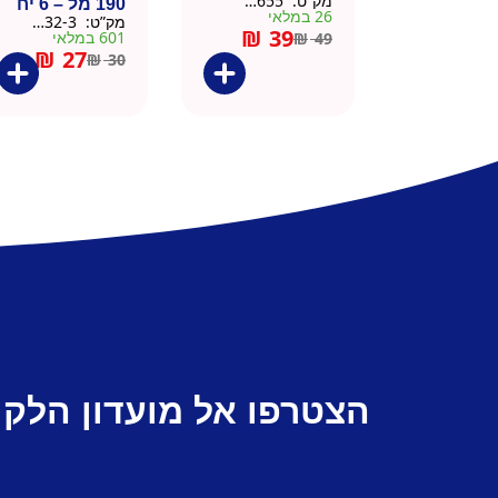
מק”ט:
9901655
190 מל – 6 יח
26 במלאי
מק”ט:
9901532-3
₪
39
601 במלאי
₪
49
₪
27
₪
30
הצטרפו אל מועדון הלקו