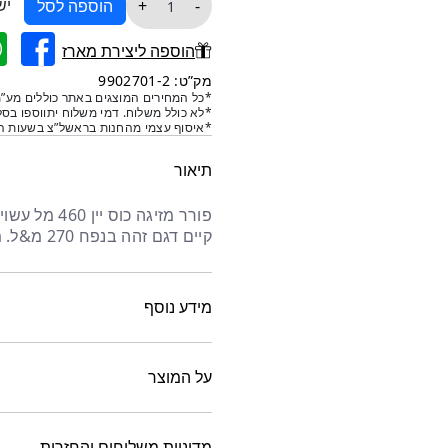
יש
+
-
הוספה לסל
של
פורר
הוספה ליצירת מארז
מזיגה
מק”ט: 9902701-2
כוס
*כל המחירים המוצגים באתר כוללים מע”מ
*לא כולל משלוח. דמי משלוח יתווספו בסל
יין
*איסוף עצמי מהחנות בראשל”צ בשעות הפ
270
מל
תיאור
פורר מזיגה כ
קיים דגם זהה בנפח 270 מ&ל. מוצר מעולה לטעימות יין.
מידע נוסף
על המוצר
מדיניות משלוחים והחזרות