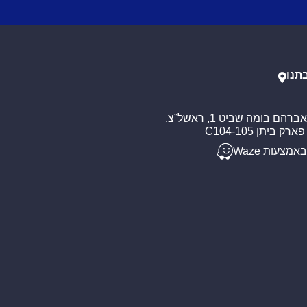
תנו
רח’ אברהם בומה שביט 1, ראשל”צ.
ארק ביתן C104-105
באמצעות Waze