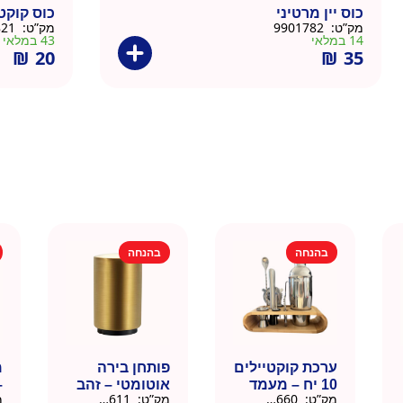
כוס יין מרטיני
כוס קוקטייל
מק”ט:
9901782
מק”ט:
9901821
14 במלאי
43 במלאי
₪
20
₪
35
בהנחה
בהנחה
ערכת קוקטיילים
פותחן בירה
10 יח – מעמד
אוטומטי – זהב
–
מק”ט:
9901660
מק”ט:
99010611
מ
עץ