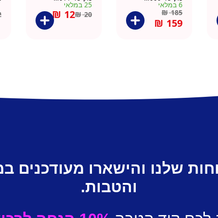
6 במלאי
25 במלאי
1 ב
₪
12
₪
185
2
₪
20
₪
159
חות שלנו והישארו מעודכנים ב
והטבות.