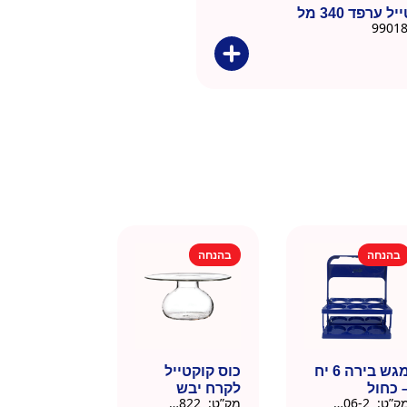
 ערפד 340 מל
בהנחה
בהנחה
מגש בירה 6 יח
כוס קוקטייל
 כחול
לקרח יבש
ק”ט:
9901606-2
מק”ט:
9901822
צלוחית 450 מל