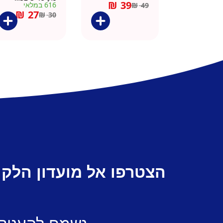
₪
39
616 במלאי
₪
49
₪
27
₪
30
הצטרפו אל מועדון הלקו