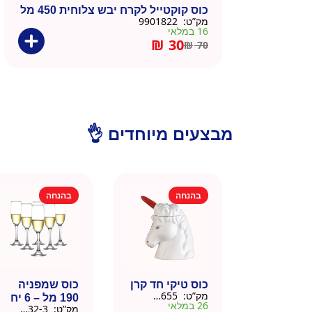
כוס קוקטייל לקרח יבש צלוחית 450 מל
מק”ט:
9901822
16 במלאי
₪
30
₪
70
מבצעים מיוחדים 👌
בהנחה
בהנחה
כוס טיקי חד קרן
כוס שמפניה
מק”ט:
9901655
190 מל – 6 יח
26 במלאי
מק”ט:
9901532-3