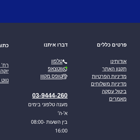
פרטים כללים
דברו איתנו
כתוב
טלפון
אודותינו
ווטצאפ
תקנון האתר
יוקה פ
טופס מקוון
מדיניות הפרטיות
נווט 
מדיניות משלוחים
ביטול עסקה
03-9444-260
מאמרים
מענה טלפוני בימים
א’-ה’
בין השעות 08:00-
16:00