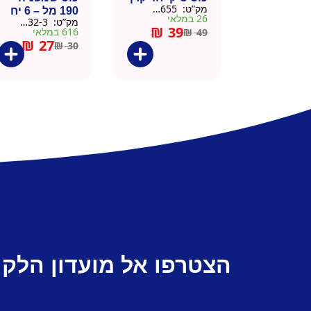
מק”ט:
9901655
190 מל – 6 יח
26 במלאי
מק”ט:
9901532-3
₪
39
616 במלאי
₪
49
₪
27
₪
30
הצטרפו אל מועדון הלקו