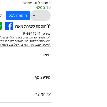
המחיר ל 10 יחידות
הנוכחי
המקורי
10 במלאי
כמות
היה:
הוא:
יש
+
-
הוספה לסל
של
₪115.
₪90.
קופסת
הוספה ליצירת מארז
מתנה
מק”ט: 9911541-R
שקופה
*כל המחירים המוצגים באתר כוללים מע”מ
*לא כולל משלוח. דמי משלוח יתווספו בסל
של
*איסוף עצמי מהחנות בראשל”צ בשעות הפ
10
יחדות
תיאור
עם
ידית
-
אדום
מידע נוסף
על המוצר