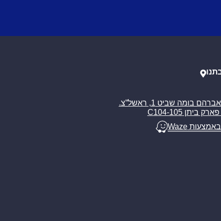
תנו
רח’ אברהם בומה שביט 1, ראשל”צ.
ארק ביתן C104-105
באמצעות Waze