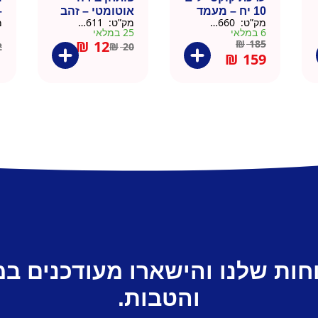
10 יח – מעמד
אוטומטי – זהב
–
מק”ט:
9901660
מק”ט:
99010611
מ
עץ
6 במלאי
25 במלאי
1 ב
₪
12
₪
185
2
₪
20
₪
159
חות שלנו והישארו מעודכנים ב
והטבות.