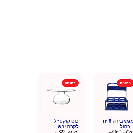
בהנחה
בהנחה
מגש בירה 6 יח
כוס קוקטייל
 כחול
לקרח יבש
ק”ט:
9901606-2
מק”ט:
9901822
צלוחית 450 מל