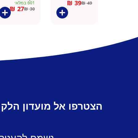
₪
39
601 במלאי
₪
49
₪
27
₪
30
הצטרפו אל מועדון הלקו