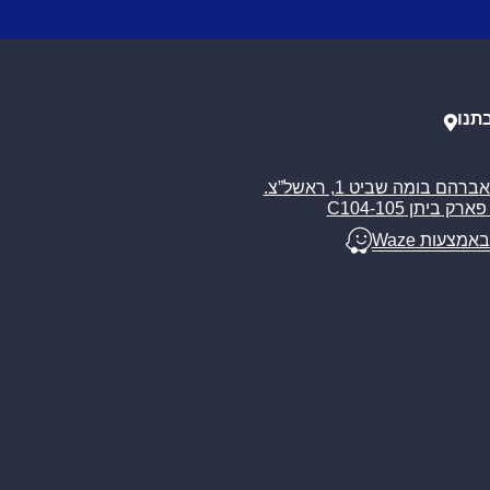
תנו
רח’ אברהם בומה שביט 1, ראשל”צ.
ארק ביתן C104-105
באמצעות Waze