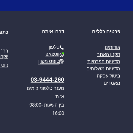
פרטים כללים
דברו איתנו
כתוב
טלפון
אודותינו
ווטצאפ
תקנון האתר
יוקה פ
טופס מקוון
מדיניות הפרטיות
נווט 
מדיניות משלוחים
ביטול עסקה
03-9444-260
מאמרים
מענה טלפוני בימים
א’-ה’
בין השעות 08:00-
16:00