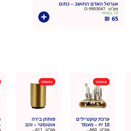
אגרטל האדם החושב – כתום
מק”ט:
9903047-O
10 במלאי
₪
65
בהנחה
בהנחה
ערכת קוקטיילים
פותחן בירה
10 יח – מעמד
אוטומטי – זהב
–
מק”ט:
9901660
מק”ט:
99010611
מ
עץ