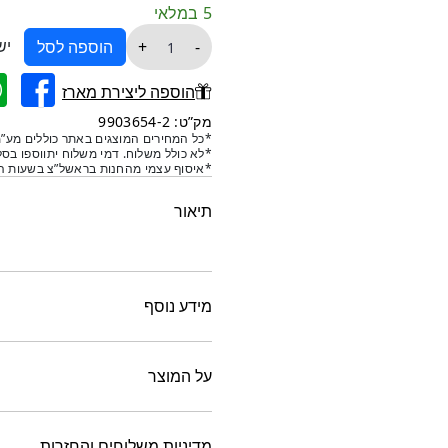
5 במלאי
כמות
יש
+
-
הוספה לסל
של
ראנר
הוספה ליצירת מארז
לשולחן
מק”ט: 9903654-2
ארוג
*כל המחירים המוצגים באתר כוללים מע”מ
*לא כולל משלוח. דמי משלוח יתווספו בסל
בסגנון
*איסוף עצמי מהחנות בראשל”צ בשעות הפ
בוהו
-
תיאור
דגם
זיגזג
שחור
30*180
מידע נוסף
ס"מ
על המוצר
מדיניות משלוחים והחזרות