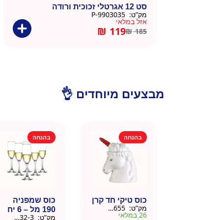
סט 12 אגרטלי זכוכית ורודה
מק”ט:
9903035-P
אזל במלאי
₪
119
₪
185
מבצעים מיוחדים 👌
בהנחה
בהנחה
כוס טיקי חד קרן
כוס שמפניה
מק”ט:
9901655
190 מל – 6 יח
26 במלאי
מק”ט:
9901532-3