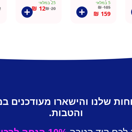
5 במלאי
25 במלאי
1 ב
₪
12
₪
185
2
₪
20
₪
159
חות שלנו והישארו מעודכנים ב
והטבות.