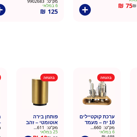
מק”ט:
9902683
₪
75
6 במלאי
₪
₪
125
בהנחה
בהנחה
ערכת קוקטיילים
פותחן בירה
10 יח – מעמד
אוטומטי – זהב
–
מק”ט:
9901660
מק”ט:
99010611
מ
עץ
6 במלאי
25 במלאי
1 ב
₪
185