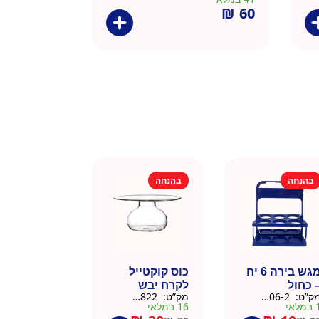
₪
60
בהנחה
בהנחה
מגש בירה 6 יח
כוס קוקטייל
 כחול
לקרח יבש
ק”ט:
9901606-2
מק”ט:
9901822
צלוחית 450 מל
מלאי
16 במלאי