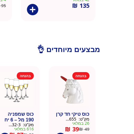
₪
135
95
מבצעים מיוחדים 👌
בהנחה
בהנחה
כוס טיקי חד קרן
כוס שמפניה
מק”ט:
9901655
190 מל – 6 יח
26 במלאי
מק”ט:
9901532-3
₪
39
616 במלאי
₪
49