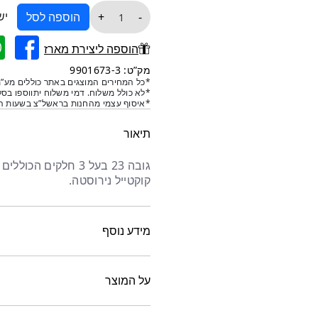
כמות
יש
+
-
הוספה לסל
של
שייקר
הוספה ליצירת מארז
בסגנון
מק”ט: 9901673-3
יפני
*כל המחירים המוצגים באתר כוללים מע”מ
*לא כולל משלוח. דמי משלוח יתווספו בסל
750
*איסוף עצמי מהחנות בראשל”צ בשעות הפ
ס"מק
תיאור
גובה 23 בעל 3 חלקים
קוקטייל נירוסטה.
מידע נוסף
על המוצר