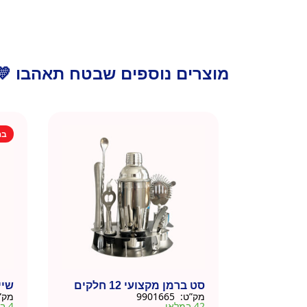
מוצרים נוספים שבטח תאהבו 💛
בה
סט ברמן מקצועי 12 חלקים
שייקר
מק”ט:
9901665
מק”
42 במלאי
4 במלאי