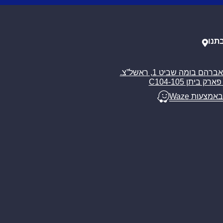
תנו
רח’ אברהם בומה שביט 1, ראשל”צ.
ארק ביתן C104-105
באמצעות Waze