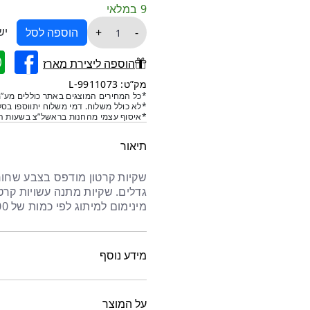
9 במלאי
כמות
יש
+
-
הוספה לסל
של
שקיות
הוספה ליצירת מארז
קרטון
מק”ט: 9911073-L
מודפס
*כל המחירים המוצגים באתר כוללים מע”מ
*לא כולל משלוח. דמי משלוח יתווספו בסל
שחור
*איסוף עצמי מהחנות בראשל”צ בשעות הפ
וזהב
30/12/40-
תיאור
10
יח
שקיות קרטון מודפס בצבע שחור
מינימום למיתוג לפי כמות של 1,000 יח'
מידע נוסף
על המוצר