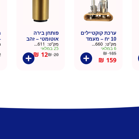
ערכת קוקטיילים
פותחן בירה
10 יח – מעמד
אוטומטי – זהב
–
מק”ט:
9901660
מק”ט:
99010611
מ
עץ
6 במלאי
25 במלאי
1 ב
₪
12
₪
185
2
₪
20
₪
159