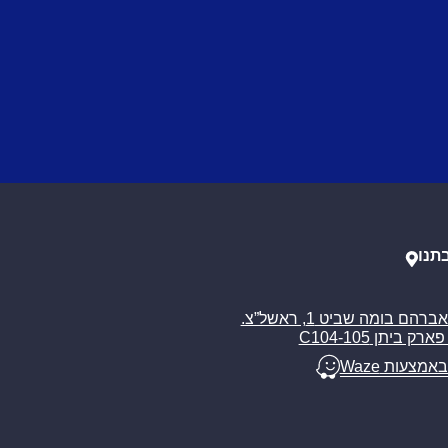
תנו
רח’ אברהם בומה שביט 1, ראשל”צ.
ארק ביתן C104-105
באמצעות Waze