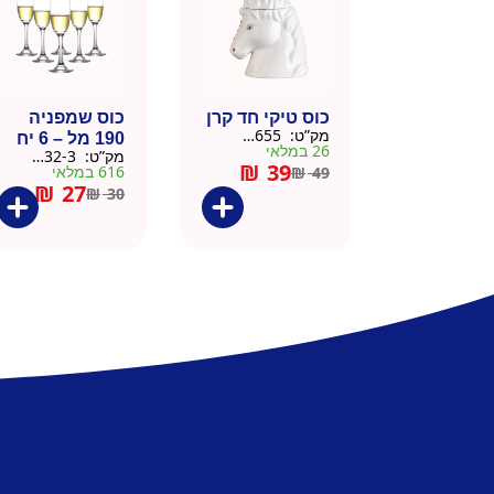
כוס טיקי חד קרן
כוס שמפניה
מק”ט:
9901655
190 מל – 6 יח
26 במלאי
מק”ט:
9901532-3
₪
39
616 במלאי
₪
49
₪
27
₪
30