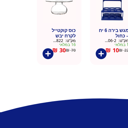
מגש בירה 6 יח
כוס קוקטייל
 כחול
לקרח יבש
ק”ט:
9901606-2
מק”ט:
9901822
צלוחית 450 מל
מלאי
16 במלאי
₪
30
₪
10
₪
70
₪
2