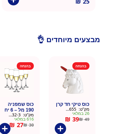
₪
25
מבצעים מיוחדים 👌
בהנחה
בהנחה
כוס טיקי חד קרן
כוס שמפניה
מק”ט:
9901655
190 מל – 6 יח
26 במלאי
מק”ט:
9901532-3
₪
39
616 במלאי
₪
49
₪
27
₪
30