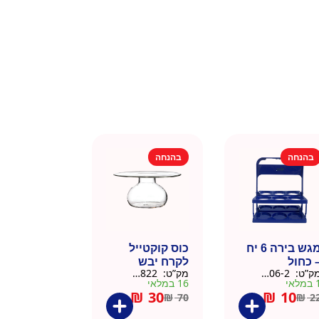
בהנחה
בהנחה
מגש בירה 6 יח
כוס קוקטייל
 כחול
לקרח יבש
ק”ט:
9901606-2
מק”ט:
9901822
צלוחית 450 מל
מלאי
16 במלאי
₪
30
₪
10
₪
70
₪
2