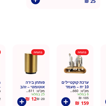
₪
25
בהנחה
בהנחה
ערכת קוקטיילים
פותחן בירה
10 יח – מעמד
אוטומטי – זהב
–
מק”ט:
9901660
מק”ט:
99010611
מ
עץ
6 במלאי
25 במלאי
1 ב
₪
12
₪
185
2
₪
20
₪
159