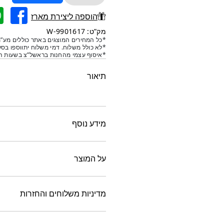
של
תבנית
הוספה ליצירת מארז
קרח
מק”ט: 9901617-W
כדורים
*כל המחירים המוצגים באתר כוללים מע”מ
*לא כולל משלוח. דמי משלוח יתווספו בסל
בלחיצה-לבן
*איסוף עצמי מהחנות בראשל”צ בשעות הפ
תיאור
מידע נוסף
על המוצר
מדיניות משלוחים והחזרות