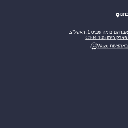
תנו
רח’ אברהם בומה שביט 1, ראשל”צ.
ארק ביתן C104-105
באמצעות Waze